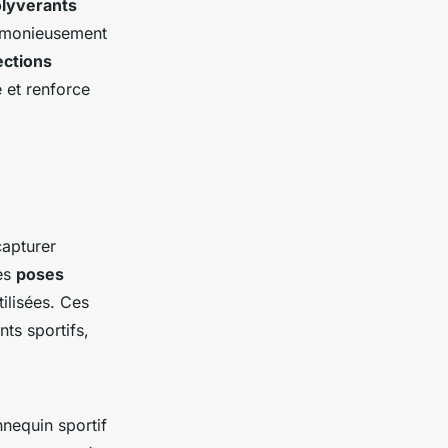
lyverants
armonieusement
ections
e et renforce
apturer
des
poses
tilisées. Ces
ts sportifs,
nequin sportif