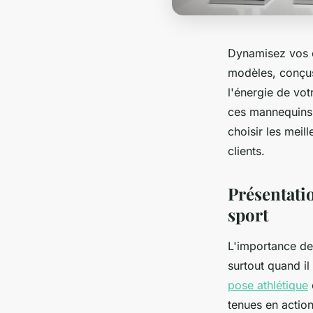
Dynamisez vos c
modèles, conçus 
l'énergie de vo
ces mannequins
choisir les meil
clients.
Présentati
sport
L'importance de
surtout quand i
pose athlétique
tenues en actio