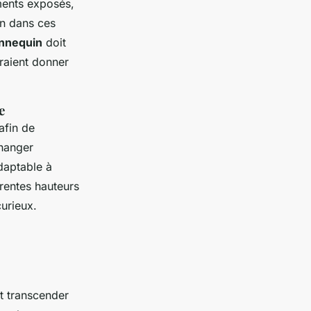
ements exposés,
on dans ces
nnequin
doit
rraient donner
e
 afin de
hanger
daptable à
érentes hauteurs
curieux.
t transcender