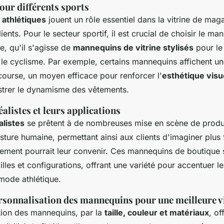
ur différents sports
s
athlétiques
jouent un rôle essentiel dans la vitrine de mag
lients. Pour le secteur sportif, il est crucial de choisir le
man
e, qu'il s'agisse de
mannequins de vitrine stylisés
pour le 
le cyclisme. Par exemple, certains mannequins affichent u
ourse, un moyen efficace pour renforcer l'
esthétique visu
lustrer le dynamisme des vêtements.
listes et leurs applications
alistes
se prêtent à de nombreuses mise en scène de produit
sture humaine, permettant ainsi aux clients d'imaginer plus
ment pourrait leur convenir. Ces mannequins de boutique 
illes et configurations, offrant une variété pour accentuer l
mode athlétique.
rsonnalisation des mannequins pour une meilleure vi
tion des mannequins, par la
taille, couleur et matériaux
, of