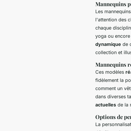
Mannequins po
Les mannequin
l'attention des c
chaque disciplin
yoga ou encore 
dynamique
de c
collection et il
Mannequins réa
Ces modèles
ré
fidèlement la po
comment un vête
dans diverses ta
actuelles
de la 
Options de pe
La personnalisa