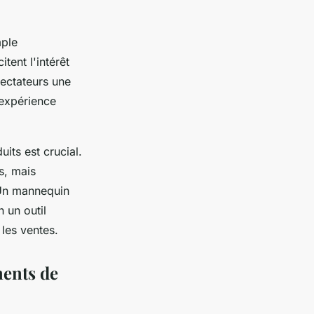
mple
tent l'intérêt
pectateurs une
'expérience
its est crucial.
s, mais
 Un mannequin
 un outil
 les ventes.
ments de