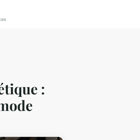
ces
tique :
 mode