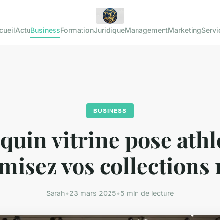
cueil
Actu
Business
Formation
Juridique
Management
Marketing
Servi
BUSINESS
uin vitrine pose athlé
misez vos collections
Sarah
•
23 mars 2025
•
5 min de lecture