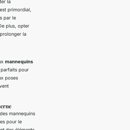
ter la
est primordial,
s par le
De plus, opter
prolonger la
aux
mannequins
 parfaits pour
ux poses
vent
derne
 des mannequins
es pour le
nt des éléments