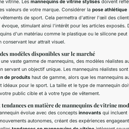
e vitrine. Les
mannequins de vitrine stylisés
doivent reflé
les valeurs de votre marque. Considérer la
pose athlétique
 vêtements de sport. Cela permettra d'attirer l'œil des client
évoque, stimulant ainsi l'intérêt pour les articles exposés. 
uins d'un matériau comme le plastique ou le silicone peut 
n conservant leur attrait visuel.
es modèles disponibles sur le marché
e une vaste gamme de mannequins, des modèles réalistes 
n servant un objectif unique. Les mannequins réalistes sont
n de produits
haut de gamme, alors que les mannequins a
idéaux pour le sport. La taille et le type de mannequin doi
otre public cible et à votre type de vêtement.
t tendances en matière de mannequins de vitrine mo
mannequin évolue avec des concepts
innovants
qui incluent
à mouvements autonomes, créant des expériences engageant
velles
tendances en mannequins de vitrine
intègrent souve