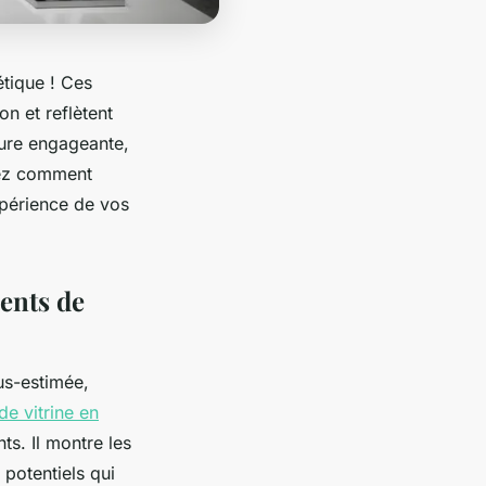
tique ! Ces
on et reflètent
ture engageante,
rez comment
xpérience de vos
ents de
us-estimée,
e vitrine en
ts. Il montre les
potentiels qui