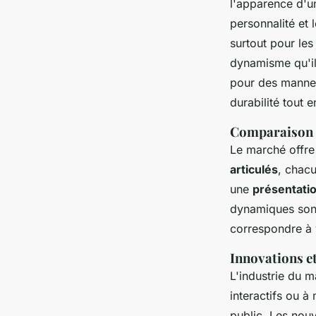
l'apparence d'un
personnalité et 
surtout pour les
dynamisme qu'il 
pour des manneq
durabilité tout e
Comparaison d
Le marché offr
articulés
, chacu
une
présentatio
dynamiques sont 
correspondre à v
Innovations e
L'industrie du 
interactifs ou 
public. Les nou