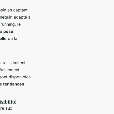
asin en captant
nequin
adapté à
running, le
ne
pose
elle
de la
s. Ils imitent
 facilement
sont disponibles
es
tendances
sibilité
fre aux