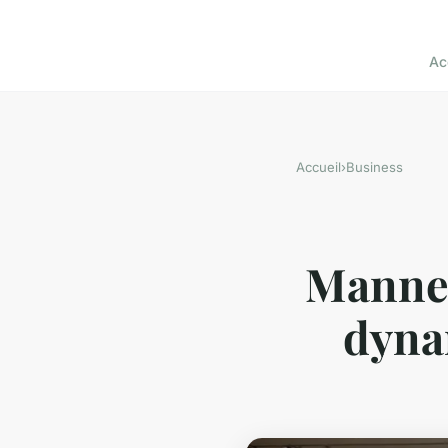
Ac
Accueil
›
Business
Manneq
dyna