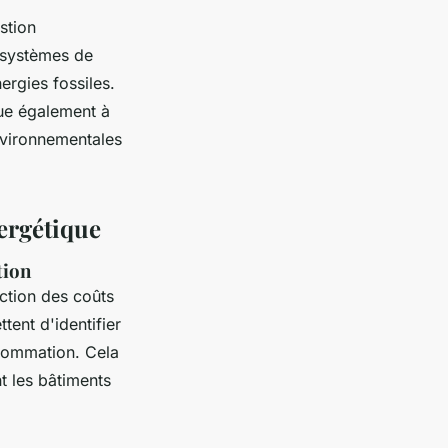
stion
 systèmes de
ergies fossiles.
bue également à
environnementales
ergétique
tion
uction des coûts
ttent d'identifier
nsommation. Cela
t les bâtiments