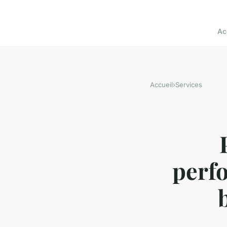
Ac
Accueil
›
Services
perf