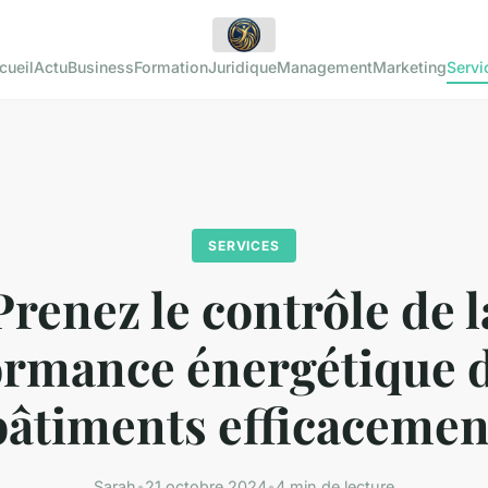
cueil
Actu
Business
Formation
Juridique
Management
Marketing
Servi
SERVICES
Prenez le contrôle de l
ormance énergétique d
bâtiments efficacemen
Sarah
•
21 octobre 2024
•
4 min de lecture