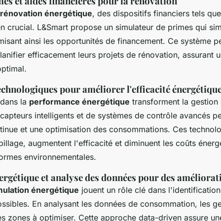
es et aides financières pour la rénovation
rénovation énergétique
, des dispositifs financiers tels qu
en crucial. L&Smart propose un simulateur de primes qui simp
misant ainsi les opportunités de financement. Ce système p
lanifier efficacement leurs projets de rénovation, assurant u
optimal.
chnologiques pour améliorer l'efficacité énergétiqu
 dans la
performance énergétique
transforment la gestion
 capteurs intelligents et de systèmes de contrôle avancés p
ntinue et une optimisation des consommations. Ces technolo
pillage, augmentent l'efficacité et diminuent les coûts énerg
normes environnementales.
ergétique et analyse des données pour des améliorati
mulation énergétique
jouent un rôle clé dans l'identificatio
ossibles. En analysant les données de consommation, les ge
les zones à optimiser. Cette approche data-driven assure un