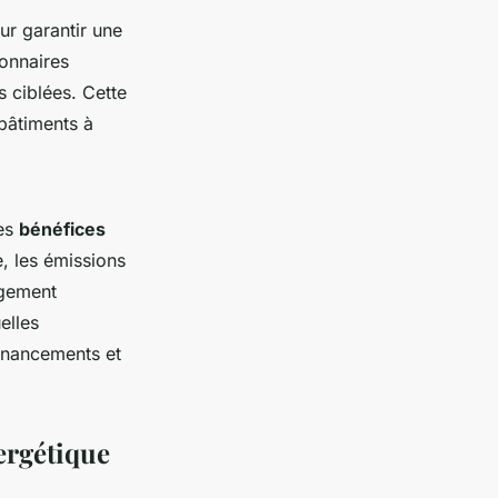
ur garantir une
ionnaires
 ciblées. Cette
 bâtiments à
des
bénéfices
, les émissions
ngement
elles
financements et
ergétique