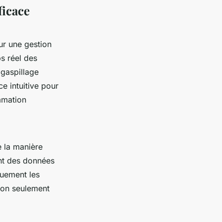
ficace
ur une gestion
s réel des
 gaspillage
e intuitive pour
mmation
e la manière
ent des données
quement les
non seulement