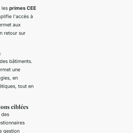
e les
primes CEE
lifie l'accès à
ermet aux
n retour sur
e
 des bâtiments.
ermet une
gies, en
étiques, tout en
ons ciblées
n des
stionnaires
e gestion