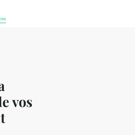
ces
a
e vos
t