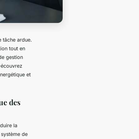
e tâche ardue.
ion tout en
de gestion
 Découvrez
énergétique et
ue des
duire la
n système de