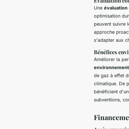
Évaluation co
Une
évaluation
optimisation dur
peuvent suivre l
approche proacti
s'adapter aux c
Bénéfices env
Améliorer la pe
environnement
de gaz à effet d
climatique. De 
bénéficient d'u
subventions, c
Financemen