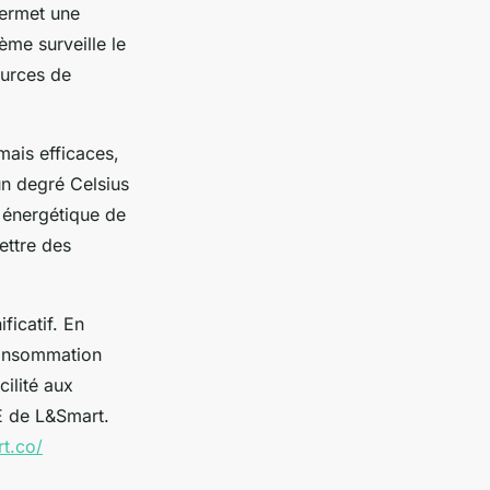
ermet une
ème surveille le
sources de
ais efficaces,
un degré Celsius
n énergétique de
ettre des
ficatif. En
 consommation
ilité aux
E de L&Smart.
t.co/